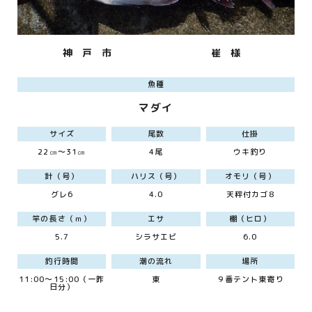
神 戸 市
崔 様
魚種
マダイ
サイズ
尾数
仕掛
22㎝～31㎝
4尾
ウキ釣り
針（号）
ハリス（号）
オモリ（号）
グレ6
4.0
天秤付カゴ8
竿の長さ（ｍ）
エサ
棚（ヒロ）
5.7
シラサエビ
6.0
釣行時間
潮の流れ
場所
11:00～15:00（一昨
東
９番テント東寄り
日分）