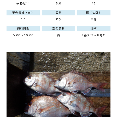
伊勢尼11
5.0
15
竿の長さ（ｍ）
エサ
棚（ヒロ）
5.3
アジ
中層
釣行時間
潮の流れ
場所
6:00～10:00
西
2番テント西寄り