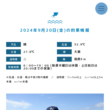
2024年9月20日(金)の釣果情報
晴
32.9℃
天気
気温
27.8℃
大潮
水温
潮
△
南西3ｍ
透明度
風
6：00～19：00（毎週木曜日は休園・土日祝日は
営業時間
20:00までの営業）
※気温・水温・風は午前9時の情報 ／ 透明度：○=3m以上 △=1m以上3m
未満 ×=1m未満