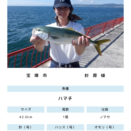
宝 塚 市
針 原 様
魚種
ハマチ
サイズ
尾数
仕掛
42.0cm
1尾
ノマセ
針（号）
ハリス（号）
オモリ（号）