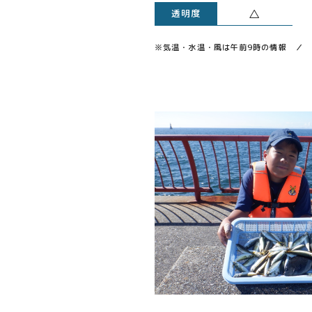
△
透明度
※気温・水温・風は午前9時の情報 ／ 透