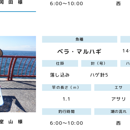
岡 田 様
6:00～10:00
西
魚種
ベラ・マルハギ
1
仕掛
針（号）
落し込み
ハゲ針5
竿の長さ（ｍ）
エサ
1.1
アサリ
釣行時間
潮の流れ
室 山 様
6:00～10:00
西