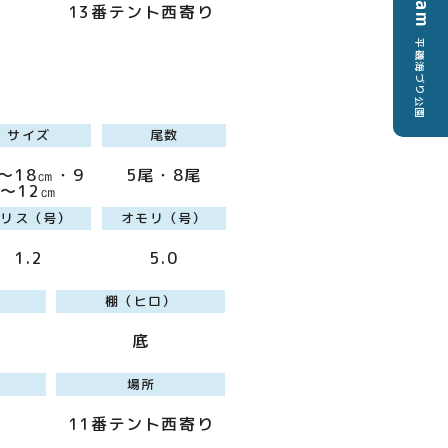
13番テント西寄り
平磯海づり公園
サイズ
尾数
4～18㎝・9
5尾・8尾
～12㎝
ハリス（号）
オモリ（号）
1.2
5.0
棚（ヒロ）
底
場所
11番テント西寄り