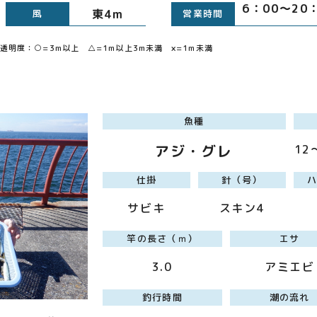
6：00～2
東4m
風
営業時間
明度：○=3m以上 △=1m以上3m未満 ×=1m未満
魚種
アジ・グレ
12
仕掛
針（号）
サビキ
スキン4
竿の長さ（ｍ）
エサ
3.0
アミエビ
釣行時間
潮の流れ