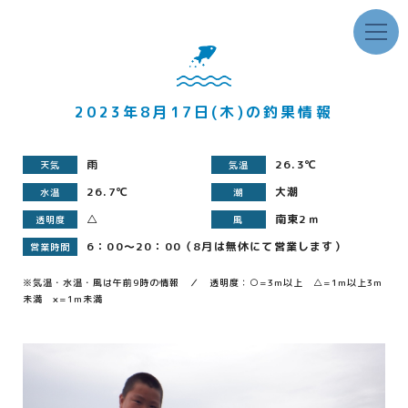
2023年8月17日(木)の釣果情報
雨
26.3℃
天気
気温
26.7℃
大潮
水温
潮
△
南東2ｍ
透明度
風
6：00～20：00（8月は無休にて営業します）
営業時間
※気温・水温・風は午前9時の情報 ／ 透明度：○=3m以上 △=1m以上3m
未満 ×=1m未満