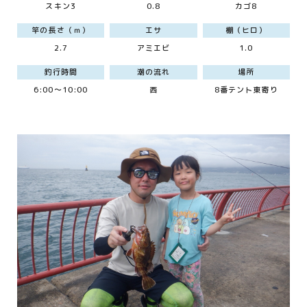
スキン3
0.8
カゴ8
竿の長さ（ｍ）
エサ
棚（ヒロ）
2.7
アミエビ
1.0
釣行時間
潮の流れ
場所
6:00～10:00
西
8番テント東寄り