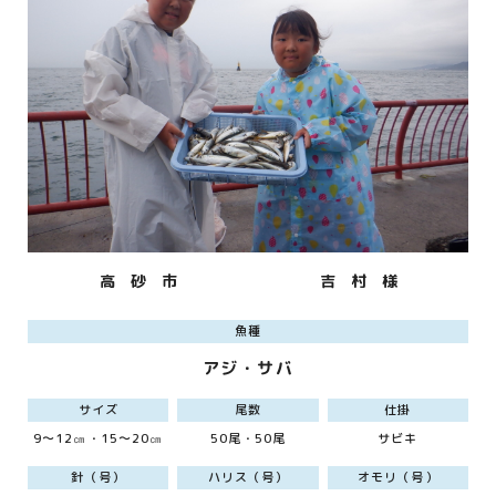
高 砂 市
吉 村 様
魚種
アジ・サバ
サイズ
尾数
仕掛
9～12㎝・15～20㎝
50尾・50尾
サビキ
針（号）
ハリス（号）
オモリ（号）