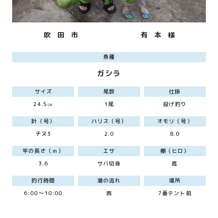
吹 田 市
有 本 様
魚種
ガシラ
サイズ
尾数
仕掛
24.5㎝
1尾
投げ釣り
針（号）
ハリス（号）
オモリ（号）
チヌ3
2.0
8.0
竿の長さ（ｍ）
エサ
棚（ヒロ）
3.6
サバ切身
底
釣行時間
潮の流れ
場所
6:00～10:00
西
7番テント前