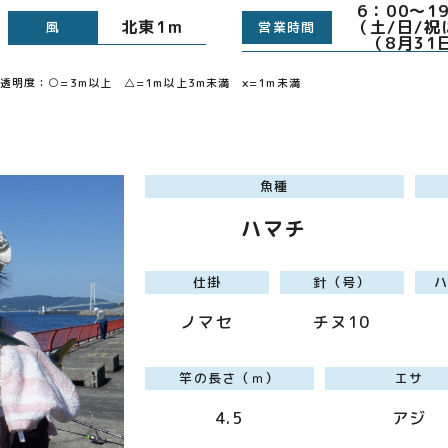
6：0
北東1m
（土/日/祝
風
営業時間
（8月31
明度：○=3m以上 △=1m以上3m未満 ×=1m未満
魚種
ハマチ
仕掛
針（号）
ノマセ
チヌ10
竿の長さ（ｍ）
エサ
4.5
アジ