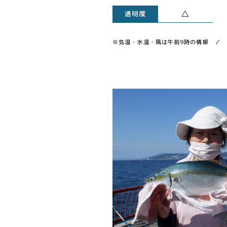
△
透明度
※気温・水温・風は午前9時の情報 ／ 透