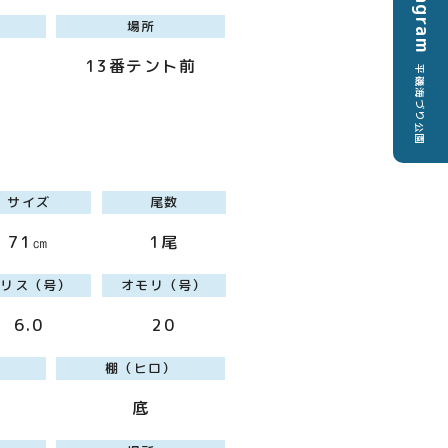
Instagram
場所
13番テント前
平磯海づり公園
サイズ
尾数
71㎝
1尾
ハリス（号）
オモリ（号）
6.0
20
棚（ヒロ）
底