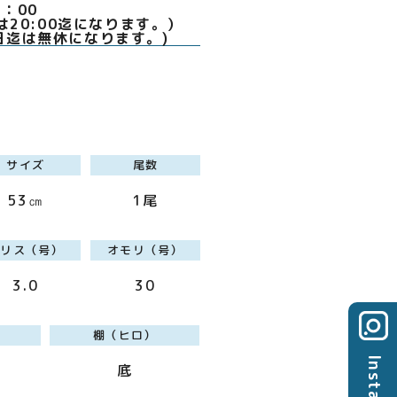
0～19：00
は20:00迄になります。）
日迄は無休になります。)
サイズ
尾数
53㎝
1尾
ハリス（号）
オモリ（号）
3.0
30
棚（ヒロ）
底