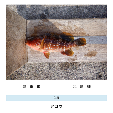
池 田 市
北 島 様
魚種
アコウ