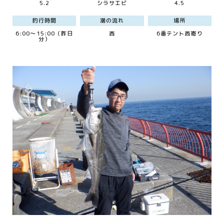
5.2
シラサエビ
4.5
釣行時間
潮の流れ
場所
6:00～15:00（昨日
西
6番テント西寄り
分）