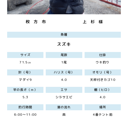
枚 方 市
上 杉 様
魚種
スズキ
サイズ
尾数
仕掛
71.5㎝
1尾
ウキ釣り
針（号）
ハリス（号）
オモリ（号）
マダイ9
4.0
天秤付きカゴ10
竿の長さ（ｍ）
エサ
棚（ヒロ）
5.3
シラサエビ
4.0
釣行時間
潮の流れ
場所
6:00～11:00
西
4番テント前