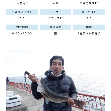
伊勢尼6
4.0
天秤付カゴ10
竿の長さ（ｍ）
エサ
棚（ヒロ）
5.3
シラサエビ
5.0
釣行時間
潮の流れ
場所
6:00～10:00
東
8番テント西寄り