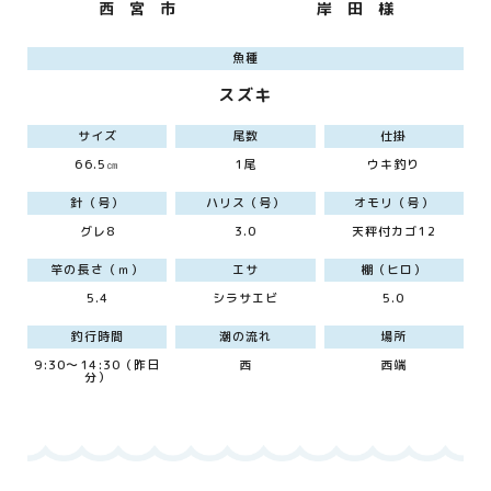
西 宮 市
岸 田 様
魚種
スズキ
サイズ
尾数
仕掛
66.5㎝
1尾
ウキ釣り
針（号）
ハリス（号）
オモリ（号）
グレ8
3.0
天秤付カゴ12
竿の長さ（ｍ）
エサ
棚（ヒロ）
5.4
シラサエビ
5.0
釣行時間
潮の流れ
場所
9:30～14:30（昨日
西
西端
分）