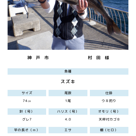
神 戸 市
村 田 様
魚種
スズキ
サイズ
尾数
仕掛
74㎝
1尾
ウキ釣り
針（号）
ハリス（号）
オモリ（号）
グレ7
4.0
天秤付カゴ8
竿の長さ（ｍ）
エサ
棚（ヒロ）