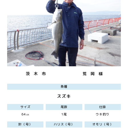
茨 木 市
荒 岡 様
魚種
スズキ
サイズ
尾数
仕掛
64㎝
1尾
ウキ釣り
針（号）
ハリス（号）
オモリ（号）