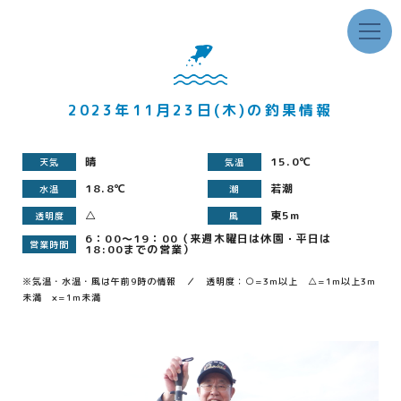
2023年11月23日(木)の釣果情報
晴
15.0℃
天気
気温
18.8℃
若潮
水温
潮
△
東5m
透明度
風
6：00～19：00（来週木曜日は休園・平日は
営業時間
18:00までの営業）
※気温・水温・風は午前9時の情報 ／ 透明度：○=3m以上 △=1m以上3m
未満 ×=1m未満