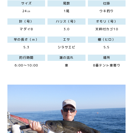
サイズ
尾数
仕掛
24㎝
1尾
ウキ釣り
針（号）
ハリス（号）
オモリ（号）
マダイ8
3.0
天秤付カゴ10
竿の長さ（ｍ）
エサ
棚（ヒロ）
5.3
シラサエビ
5.5
釣行時間
潮の流れ
場所
6:00～10:00
東
8番テント東寄り