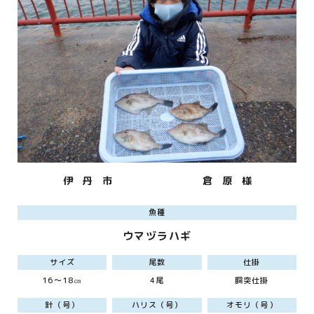
伊 丹 市
倉 原 様
魚種
ウマヅラハギ
サイズ
尾数
仕掛
16～18㎝
4尾
胴突仕掛
針（号）
ハリス（号）
オモリ（号）