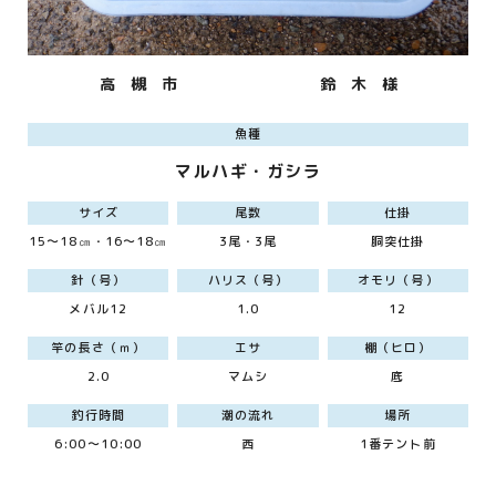
高 槻 市
鈴 木 様
魚種
マルハギ・ガシラ
サイズ
尾数
仕掛
15～18㎝・16～18㎝
3尾・3尾
胴突仕掛
針（号）
ハリス（号）
オモリ（号）
メバル12
1.0
12
竿の長さ（ｍ）
エサ
棚（ヒロ）
2.0
マムシ
底
釣行時間
潮の流れ
場所
6:00～10:00
西
1番テント前