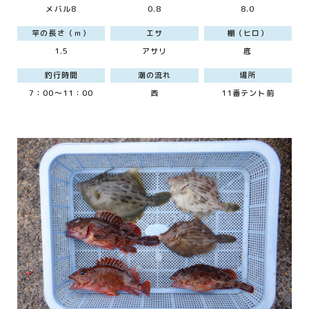
メバル8
0.8
8.0
竿の長さ（ｍ）
エサ
棚（ヒロ）
1.5
アサリ
底
釣行時間
潮の流れ
場所
7：00～11：00
西
11番テント前