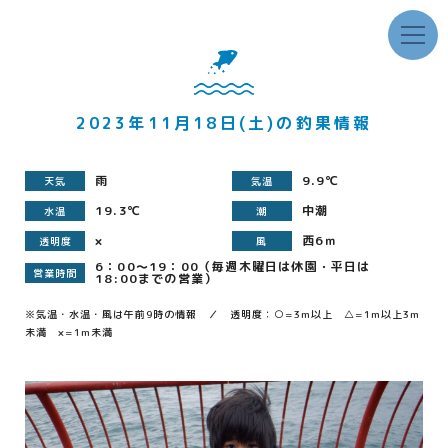
2023年11月18日(土)の釣果情報
雨
9.9℃
天気
気温
19.3℃
中潮
水温
潮
×
西6ｍ
透明度
風
6：00～19：00（毎週木曜日は休園・平日は
営業時間
18:00までの営業）
※気温・水温・風は午前9時の情報 ／ 透明度：○=3m以上 △=1m以上3m
未満 ×=1m未満