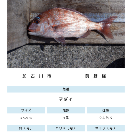
加 古 川 市
前 野 様
魚種
マダイ
サイズ
尾数
仕掛
33.5㎝
1尾
ウキ釣り
針（号）
ハリス（号）
オモリ（号）