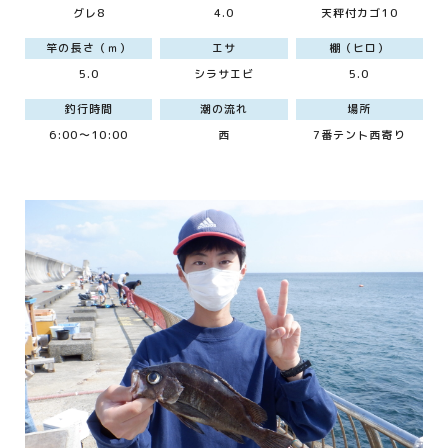
グレ8
4.0
天秤付カゴ10
竿の長さ（ｍ）
エサ
棚（ヒロ）
5.0
シラサエビ
5.0
釣行時間
潮の流れ
場所
6:00～10:00
西
7番テント西寄り