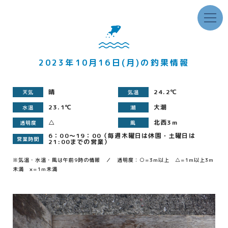
2023年10月16日(月)の釣果情報
晴
24.2℃
天気
気温
23.1℃
大潮
水温
潮
△
北西3m
透明度
風
6：00～19：00（毎週木曜日は休園・土曜日は
営業時間
21:00までの営業）
※気温・水温・風は午前9時の情報 ／ 透明度：○=3m以上 △=1m以上3m
未満 ×=1m未満