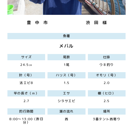
豊 中 市
渋 田 様
魚種
メバル
サイズ
尾数
仕掛
24.5㎝
1尾
ウキ釣り
針（号）
ハリス（号）
オモリ（号）
活エビ8
1.5
2.0
竿の長さ（ｍ）
エサ
棚（ヒロ）
2.7
シラサエビ
2.5
釣行時間
潮の流れ
場所
8:00～13:00（昨日
西
3番テント西寄り
分）