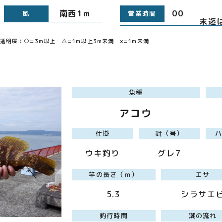
南西1ｍ
00 
風
営業時間
末迄
明度：○=3m以上 △=1m以上3m未満 ×=1m未満
魚種
アコウ
仕掛
針（号）
ウキ釣り
グレ7
竿の長さ（ｍ）
エサ
5.3
シラサエ
釣行時間
潮の流れ