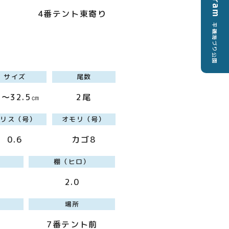
4番テント東寄り
平磯海づり公園
サイズ
尾数
1～32.5㎝
2尾
ハリス（号）
オモリ（号）
0.6
カゴ8
棚（ヒロ）
2.0
場所
7番テント前