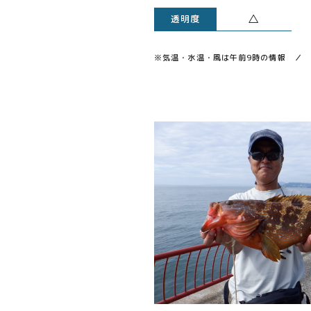
△
透明度
※気温・水温・風は午前9時の情報 ／ 透