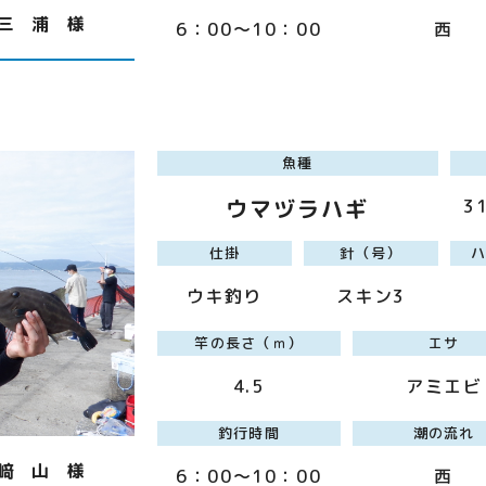
三 浦 様
6：00～10：00
西
魚種
ウマヅラハギ
3
仕掛
針（号）
ウキ釣り
スキン3
竿の長さ（ｍ）
エサ
4.5
アミエビ
釣行時間
潮の流れ
﨑 山 様
6：00～10：00
西