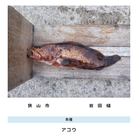
狭 山 市
岩 田 様
魚種
アコウ