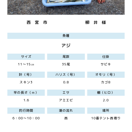
西 宮 市
柳 井 様
魚種
アジ
サイズ
尾数
仕掛
11～15㎝
35尾
サビキ
針（号）
ハリス（号）
オモリ（号）
スキン3
0.8
カゴ8
竿の長さ（ｍ）
エサ
棚（ヒロ）
1.6
アミエビ
2.0
釣行時間
潮の流れ
場所
6：00～10：00
西
10番テント西寄り