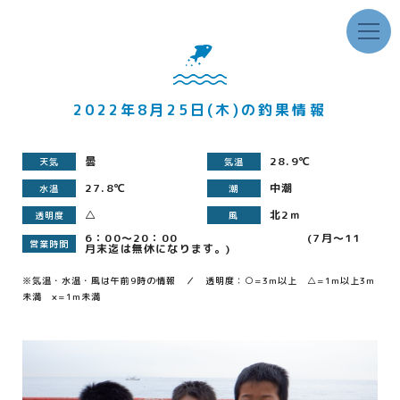
2022年8月25日(木)の釣果情報
曇
28.9℃
天気
気温
27.8℃
中潮
水温
潮
△
北2ｍ
透明度
風
6：00～20：00 (7月～11
営業時間
月末迄は無休になります。)
※気温・水温・風は午前9時の情報 ／ 透明度：○=3m以上 △=1m以上3m
未満 ×=1m未満