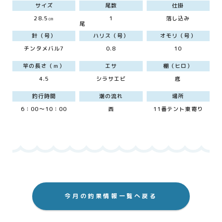
サイズ
尾数
仕掛
28.5㎝
1
落し込み
尾
針（号）
ハリス（号）
オモリ（号）
チンタメバル7
0.8
10
竿の長さ（ｍ）
エサ
棚（ヒロ）
4.5
シラサエビ
底
釣行時間
潮の流れ
場所
6：00～10：00
西
11番テント東寄り
今月の釣果情報一覧へ戻る