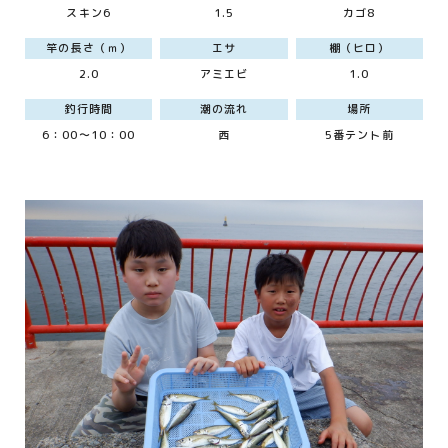
スキン6
1.5
カゴ8
竿の長さ（ｍ）
エサ
棚（ヒロ）
2.0
アミエビ
1.0
釣行時間
潮の流れ
場所
6：00～10：00
西
5番テント前