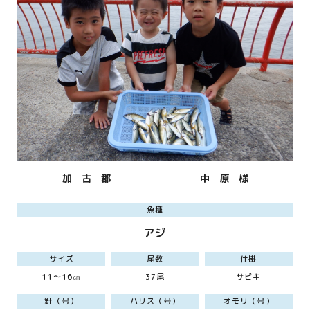
加 古 郡
中 原 様
魚種
アジ
サイズ
尾数
仕掛
11～16㎝
37尾
サビキ
針（号）
ハリス（号）
オモリ（号）