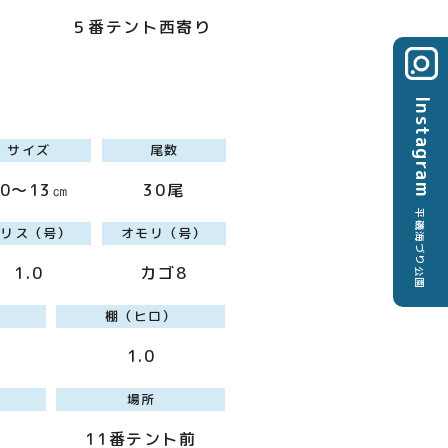
５番テント西寄り
Instagram
サイズ
尾数
10～13㎝
30尾
平磯海づり公園
ハリス（号）
オモリ（号）
1.0
カゴ8
棚（ヒロ）
1.0
場所
11番テント前