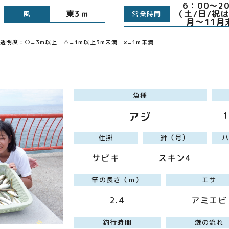
6：0
東3ｍ
（土/日/祝は
風
営業時間
月～11月
明度：○=3m以上 △=1m以上3m未満 ×=1m未満
魚種
アジ
仕掛
針（号）
サビキ
スキン4
竿の長さ（ｍ）
エサ
2.4
アミエビ
釣行時間
潮の流れ