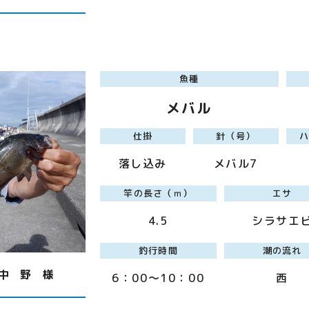
魚種
メバル
仕掛
針（号）
落し込み
メバル7
竿の長さ（ｍ）
エサ
4.5
シラサエ
釣行時間
潮の流れ
中 野 様
6：00～10：00
西