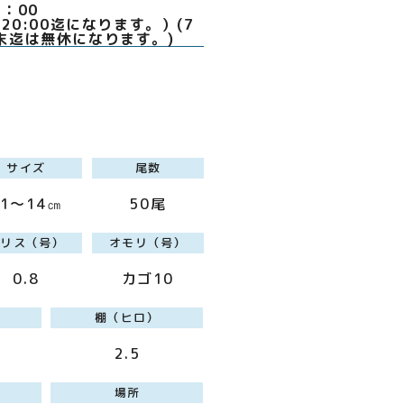
0～20：00
20:00迄になります。）(7
末迄は無休になります。)
サイズ
尾数
11～14㎝
50尾
ハリス（号）
オモリ（号）
0.8
カゴ10
棚（ヒロ）
2.5
場所