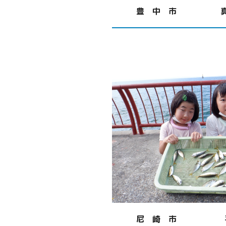
豊 中 市
尼 崎 市