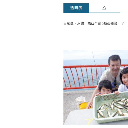
△
透明度
※気温・水温・風は午前9時の情報 ／ 透