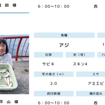
真 田 様
6：00～10：00
西
魚種
アジ
仕掛
針（号）
サビキ
スキン4
竿の長さ（ｍ）
エサ
2.0
アミエビ
釣行時間
潮の流れ
平 山 様
6：00～10：00
西