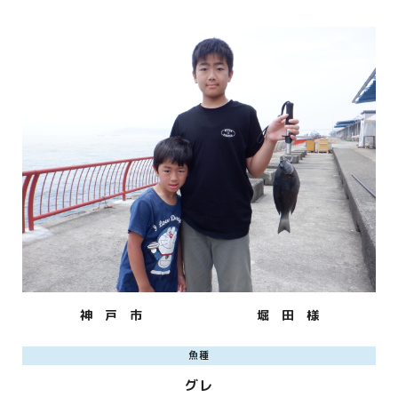
神 戸 市
堀 田 様
魚種
グレ