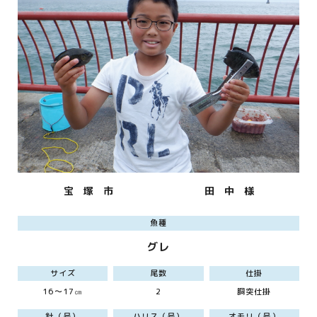
宝 塚 市
田 中 様
魚種
グレ
サイズ
尾数
仕掛
16～17㎝
2
胴突仕掛
針（号）
ハリス（号）
オモリ（号）