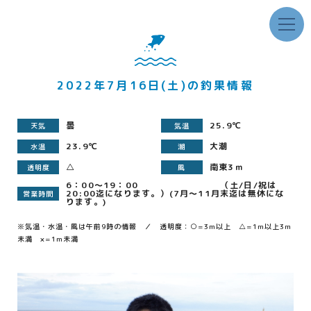
2022年7月16日(土)の釣果情報
曇
25.9℃
天気
気温
23.9℃
大潮
水温
潮
△
南東3ｍ
透明度
風
6：00～19：00 （土/日/祝は
20:00迄になります。）(7月～11月末迄は無休にな
営業時間
ります。)
※気温・水温・風は午前9時の情報 ／ 透明度：○=3m以上 △=1m以上3m
未満 ×=1m未満