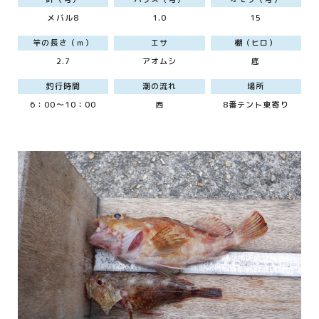
メバル8
1.0
15
竿の長さ（ｍ）
エサ
棚（ヒロ）
2.7
アオムシ
底
釣行時間
潮の流れ
場所
6：00～10：00
西
8番テント東寄り