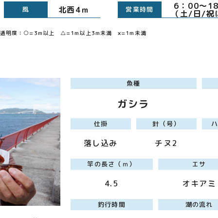
6：0
北西4ｍ
風
営業時間
（土/日/祝
明度：○=3m以上 △=1m以上3m未満 ×=1m未満
魚種
ガシラ
仕掛
針（号）
落し込み
チヌ2
竿の長さ（ｍ）
エサ
4.5
オキアミ
釣行時間
潮の流れ