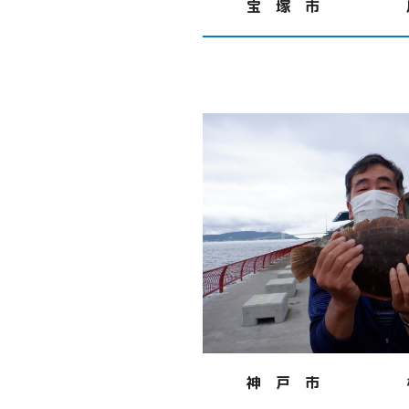
宝 塚 市
神 戸 市