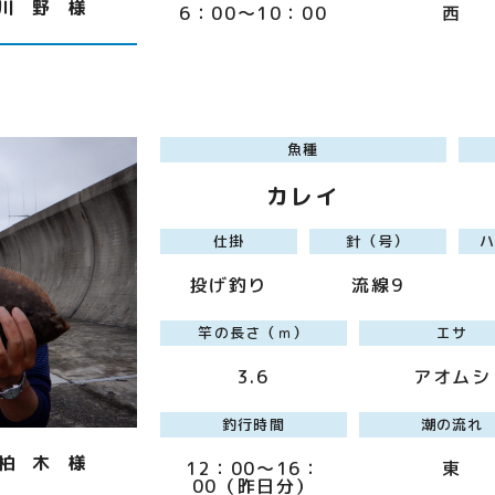
川 野 様
6：00～10：00
西
魚種
カレイ
仕掛
針（号）
投げ釣り
流線9
竿の長さ（ｍ）
エサ
3.6
アオムシ
釣行時間
潮の流れ
柏 木 様
12：00～16：
東
00（昨日分）