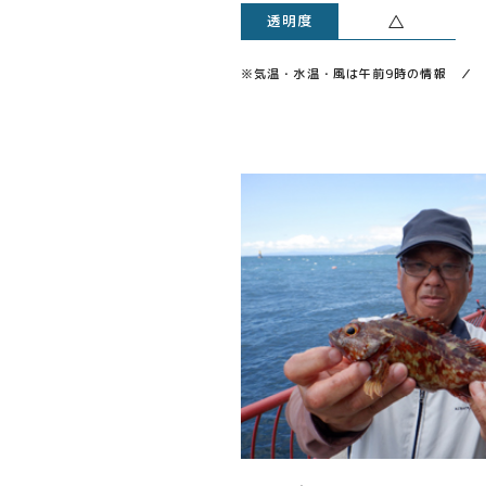
△
透明度
※気温・水温・風は午前9時の情報 ／ 透