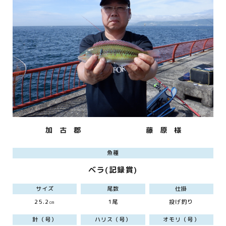
加 古 郡
藤 原 様
魚種
ベラ(記録賞)
サイズ
尾数
仕掛
25.2㎝
1尾
投げ釣り
針（号）
ハリス（号）
オモリ（号）