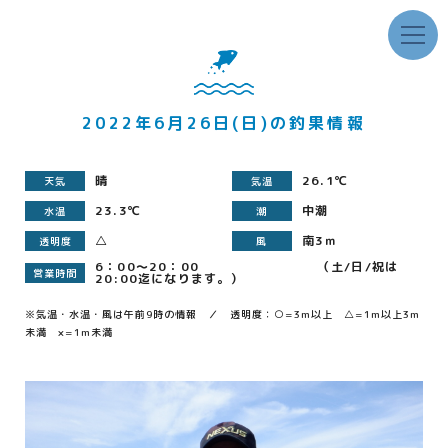
2022年6月26日(日)の釣果情報
晴
26.1℃
天気
気温
23.3℃
中潮
水温
潮
△
南3ｍ
透明度
風
6：00～20：00 （土/日/祝は
営業時間
20:00迄になります。）
※気温・水温・風は午前9時の情報 ／ 透明度：○=3m以上 △=1m以上3m
未満 ×=1m未満