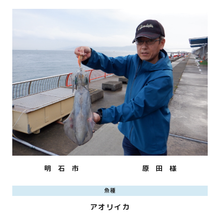
明 石 市
原 田 様
魚種
アオリイカ