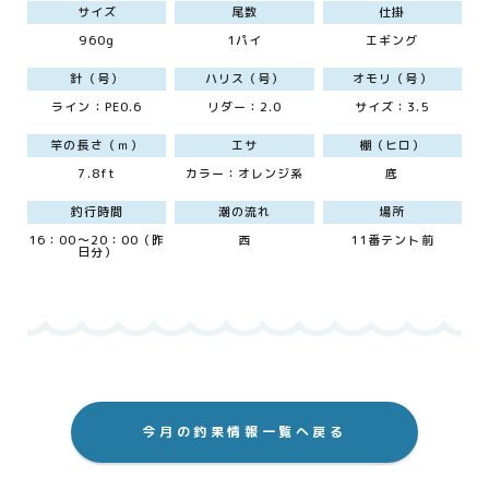
サイズ
尾数
仕掛
960g
1パイ
エギング
針（号）
ハリス（号）
オモリ（号）
ライン：PE0.6
リダー：2.0
サイズ：3.5
竿の長さ（ｍ）
エサ
棚（ヒロ）
7.8ft
カラー：オレンジ系
底
釣行時間
潮の流れ
場所
16：00～20：00（昨
西
11番テント前
日分）
今月の釣果情報一覧へ戻る