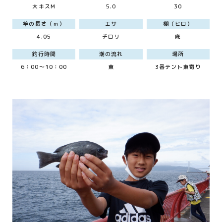
大キスM
5.0
30
竿の長さ（ｍ）
エサ
棚（ヒロ）
4.05
チロリ
底
釣行時間
潮の流れ
場所
6：00～10：00
東
3番テント東寄り