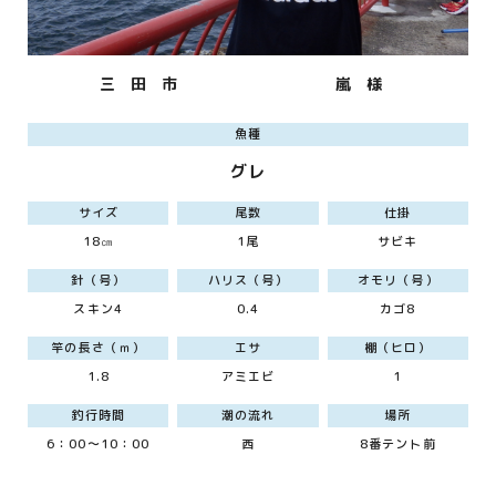
三 田 市
嵐 様
魚種
グレ
サイズ
尾数
仕掛
18㎝
1尾
サビキ
針（号）
ハリス（号）
オモリ（号）
スキン4
0.4
カゴ8
竿の長さ（ｍ）
エサ
棚（ヒロ）
1.8
アミエビ
1
釣行時間
潮の流れ
場所
6：00～10：00
西
8番テント前