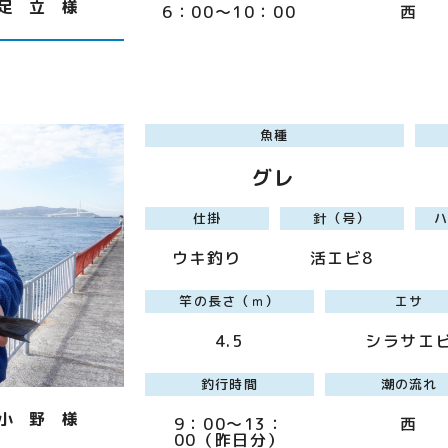
足 立 様
6：00～10：00
西
魚種
グレ
仕掛
針（号）
ウキ釣り
活エビ8
竿の長さ（ｍ）
エサ
4.5
シラサエ
釣行時間
潮の流れ
小 野 様
9：00～13：
西
00（昨日分）