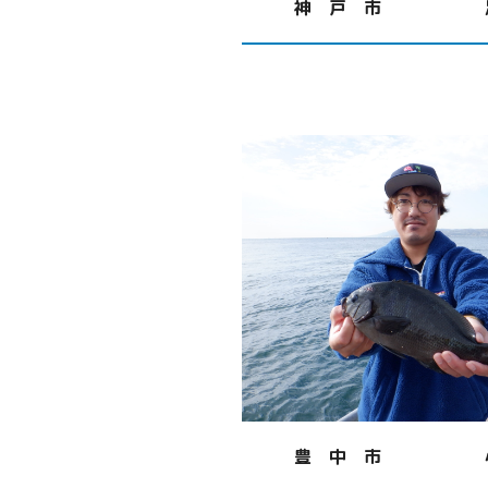
神 戸 市
豊 中 市