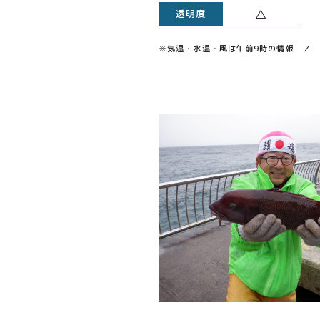
△
透明度
※気温・水温・風は午前9時の情報 ／ 透