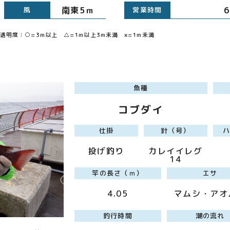
南東5ｍ
風
営業時間
明度：○=3m以上 △=1m以上3m未満 ×=1m未満
魚種
コブダイ
仕掛
針（号）
投げ釣り
カレイイレグ
14
竿の長さ（ｍ）
エサ
4.05
マムシ・アオ
釣行時間
潮の流れ