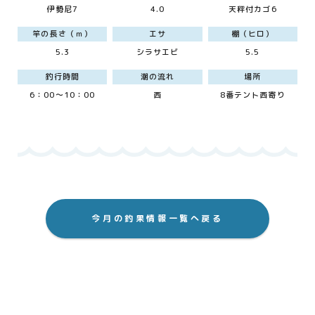
伊勢尼7
4.0
天秤付カゴ6
竿の長さ（ｍ）
エサ
棚（ヒロ）
5.3
シラサエビ
5.5
釣行時間
潮の流れ
場所
6：00～10：00
西
8番テント西寄り
今月の釣果情報一覧へ戻る