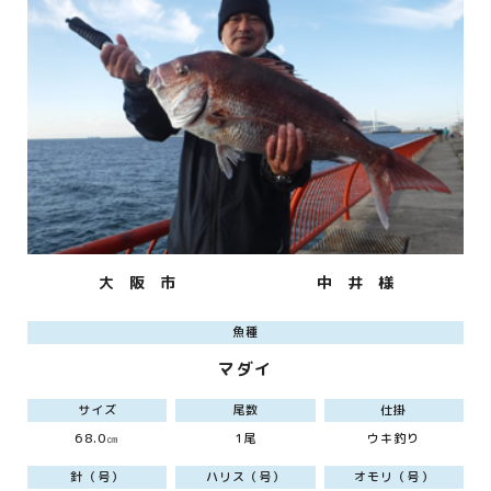
大 阪 市
中 井 様
魚種
マダイ
サイズ
尾数
仕掛
68.0㎝
1尾
ウキ釣り
針（号）
ハリス（号）
オモリ（号）