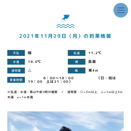
2021年11月29日（月）の釣果情報
晴
11.2℃
天気
気温
18.0℃
長潮
水温
潮
△
東4ｍ
透明度
風
6：00～18：00 （日・祝は
営業時間
19：00 土は21：00）
※気温・水温・風は午前9時の情報 ／ 透明度：○=3m以上 △=1m以上3m
未満 ×=1m未満