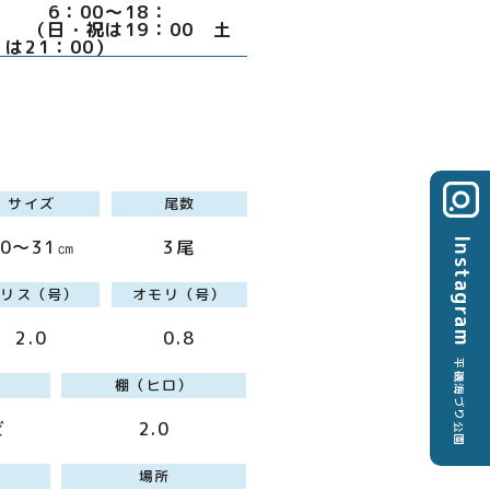
：00～18：
日・祝は19：00 土
は21：00）
サイズ
尾数
Instagram
30～31㎝
3尾
ハリス（号）
オモリ（号）
2.0
0.8
平磯海づり公園
棚（ヒロ）
ビ
2.0
場所