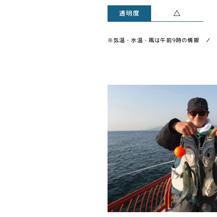
△
透明度
※気温・水温・風は午前9時の情報 ／ 透