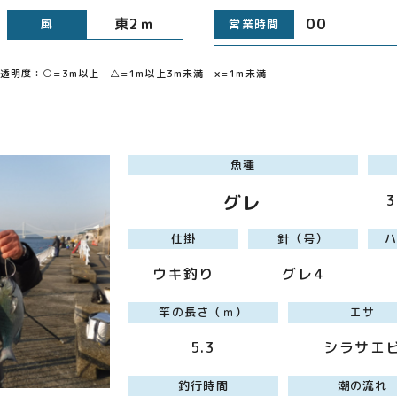
6
東2ｍ
00 （
風
営業時間
明度：○=3m以上 △=1m以上3m未満 ×=1m未満
魚種
グレ
仕掛
針（号）
ウキ釣り
グレ4
竿の長さ（ｍ）
エサ
5.3
シラサエ
釣行時間
潮の流れ