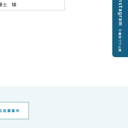
Instagram
豪士 様
平磯海づり公園