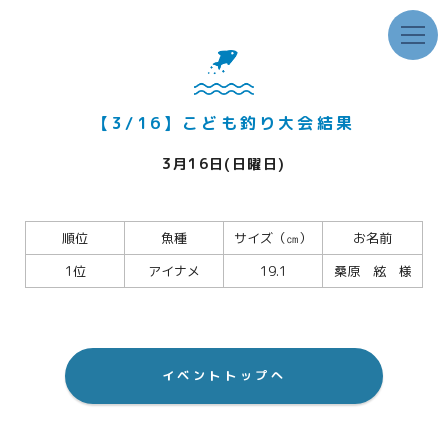
【3/16】こども釣り大会結果
3月16日(日曜日)
順位
魚種
サイズ（㎝）
お名前
1位
アイナメ
19.1
桑原 絃 様
イベントトップへ