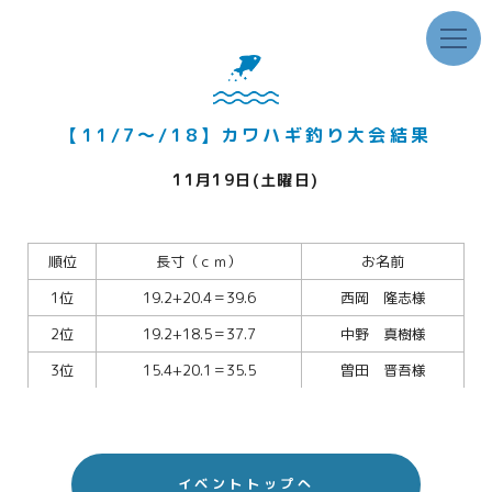
【11/7～/18】カワハギ釣り大会結果
11月19日(土曜日)
順位
長寸（ｃｍ）
お名前
1位
19.2+20.4＝39.6
西岡 隆志様
2位
19.2+18.5＝37.7
中野 真樹様
3位
15.4+20.1＝35.5
曽田 晋吾様
イベントトップへ