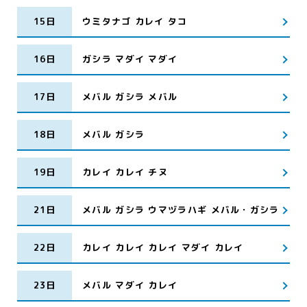
15日
ウミタナゴ カレイ タコ
16日
ガシラ マダイ マダイ
17日
メバル ガシラ メバル
18日
メバル ガシラ
19日
カレイ カレイ チヌ
21日
メバル ガシラ ウマヅラハギ メバル・ガシラ
22日
カレイ カレイ カレイ マダイ カレイ
23日
メバル マダイ カレイ