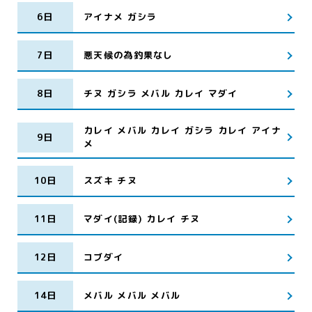
6日
アイナメ ガシラ
7日
悪天候の為釣果なし
8日
チヌ ガシラ メバル カレイ マダイ
カレイ メバル カレイ ガシラ カレイ アイナ
9日
メ
10日
スズキ チヌ
11日
マダイ(記録) カレイ チヌ
12日
コブダイ
14日
メバル メバル メバル